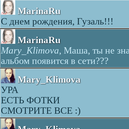
MarinaRu
С днем рождения, Гузаль!!!
MarinaRu
Mary_Klimova
, Маша, ты не зн
альбом появится в сети???
Mary_Klimova
УРА
ЕСТЬ ФОТКИ
СМОТРИТЕ ВСЕ :)