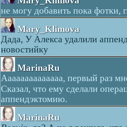
Mary_Klimova
не могу добавить пока фотки, 
Mary_Klimova
Дада, У Алекса удалили аппенд
новостийку
MarinaRu
Аааааааааааааа, первый раз мне
Сказал, что ему сделали опер
аппендэктомию.
MarinaRu