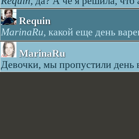
Requin
, да? А че я решила, что
Requin
MarinaRu
, какой еще день вар
MarinaRu
Девочки, мы пропустили день в