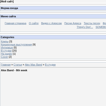
[
Мой сайт
]
Форма входа
Меню сайта
Главная страница
О сайте
Видео с Алексом
Песни Алекса
Тексты песен
Фо
Thing's Don'...
SOMEBO
Categories
Клипы
[3]
Концертные выступления
[9]
Интервью
[5]
В студии
[20]
На радио
[1]
Cover
[2]
Главная
»
Статьи
»
Alex Max Band
»
В студии
Alex Band - 8th week