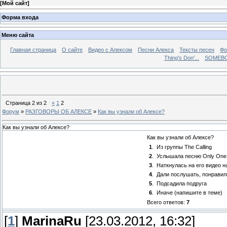
[
Мой сайт
]
Форма входа
Меню сайта
Главная страница
О сайте
Видео с Алексом
Песни Алекса
Тексты песен
Фо
Thing's Don'...
SOMEBO
Страница
2
из
2
«
1
2
Форум
»
РАЗГОВОРЫ ОБ АЛЕКСЕ
»
Как вы узнали об Алексе?
Как вы узнали об Алексе?
Как вы узнали об Алексе?
1
.
Из группы The Calling
2
.
Услышала песню Only One 
3
.
Наткнулась на его видео н
4
.
Дали послушать, понравил
5
.
Подсадила подруга
6
.
Иначе (напишите в теме)
Всего ответов:
7
[
1
]
MarinaRu
[23.03.2012, 16:32]