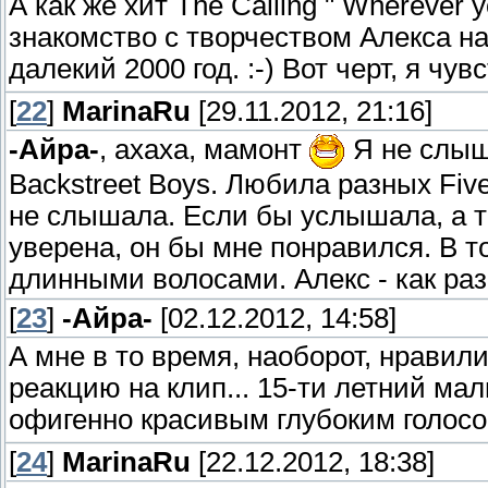
А как же хит The Calling " Wherever 
знакомство с творчеством Алекса нач
далекий 2000 год. :-) Вот черт, я чу
[
22
]
MarinaRu
[29.11.2012, 21:16]
-Айра-
, ахаха, мамонт
Я не слыша
Backstreet Boys. Любила разных Five, 
не слышала. Если бы услышала, а т
уверена, он бы мне понравился. В 
длинными волосами. Алекс - как раз
[
23
]
-Айра-
[02.12.2012, 14:58]
А мне в то время, наоборот, нравил
реакцию на клип... 15-ти летний мал
офигенно красивым глубоким голосом
[
24
]
MarinaRu
[22.12.2012, 18:38]