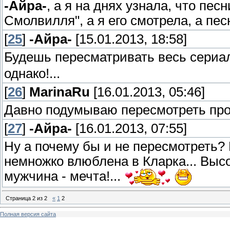
-Айра-
, а я на днях узнала, что пес
Смолвилля", а я его смотрела, а пес
[
25
]
-Айра-
[15.01.2013, 18:58]
Будешь пересматривать весь сериал
однако!...
[
26
]
MarinaRu
[16.01.2013, 05:46]
Давно подумываю пересмотреть прос
[
27
]
-Айра-
[16.01.2013, 07:55]
Ну а почему бы и не пересмотреть?
немножко влюблена в Кларка... Высо
мужчина - мечта!...
Страница
2
из
2
«
1
2
Полная версия сайта