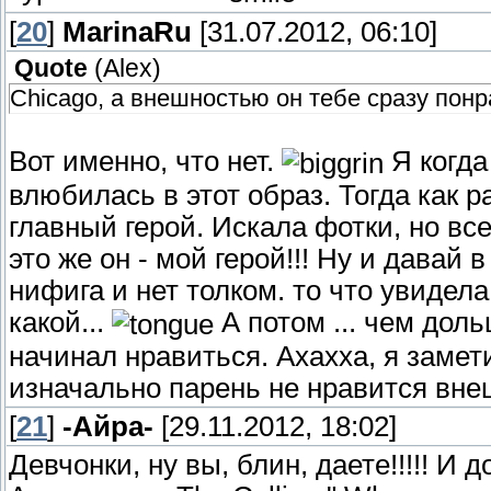
[
20
]
MarinaRu
[31.07.2012, 06:10]
Quote
(
Alex
)
Chicago, а внешностью он тебе сразу пон
Вот именно, что нет.
Я когда
влюбилась в этот образ. Тогда как 
главный герой. Искала фотки, но все
это же он - мой герой!!! Ну и давай 
нифига и нет толком. то что увидела
какой...
А потом ... чем дол
начинал нравиться. Ахахха, я замети
изначально парень не нравится вне
[
21
]
-Айра-
[29.11.2012, 18:02]
Девчонки, ну вы, блин, даете!!!!! И