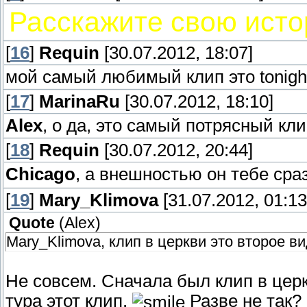
Расскажите свою исто
[
16
]
Requin
[30.07.2012, 18:07]
мой самый любимый клип это tonight
[
17
]
MarinaRu
[30.07.2012, 18:10]
Alex
, о да, это самый потрясный кл
[
18
]
Requin
[30.07.2012, 20:44]
Chicago
, а внешностью он тебе ср
[
19
]
Mary_Klimova
[31.07.2012, 01:13
Quote
(
Alex
)
Mary_Klimova, клип в церкви это второе ви
Не совсем. Сначала был клип в цер
тура этот клип.
Разве не так?