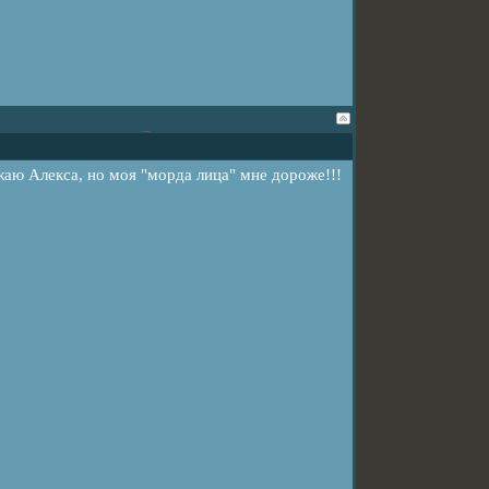
божаю Алекса, но моя "морда лица" мне дороже!!!