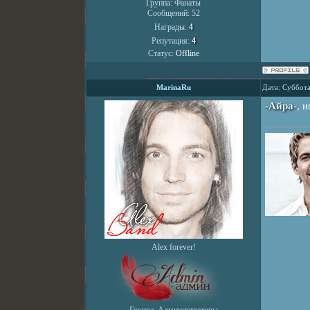
Группа: Фанаты
Сообщений:
52
Награды:
4
Репутация:
4
Статус:
Offline
MarinaRu
Дата: Суббота
-Айра-
, 
Alex forever!