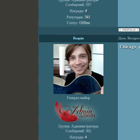
Группа: Администраторы
Сообщений:
597
Награды:
0
Репутация:
502
Статус:
Offline
Requin
Дата: Воскрес
Chicago
,
Генерал-майор
Группа: Администраторы
Сообщений:
362
Награды:
6