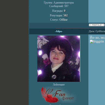
Группа: Администраторы
Сообщений:
597
Награды:
0
Репутация:
502
Статус:
Offline
-Айра-
Дата: Суббота
Йо-хо, по
Лейтенант