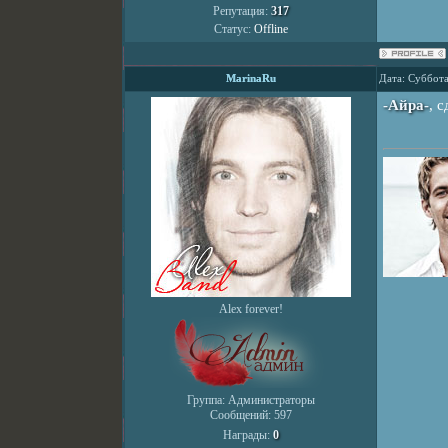
Репутация:
317
Статус:
Offline
MarinaRu
Дата: Суббота
-Айра-
, 
Alex forever!
Группа: Администраторы
Сообщений:
597
Награды:
0