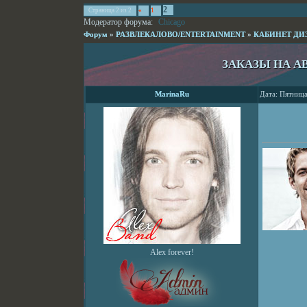
2
Страница
2
из
2
«
1
Модератор форума:
Chicago
Форум
»
РАЗВЛЕКАЛОВО/ENTERTAINMENT
»
КАБИНЕТ ДИ
ЗАКАЗЫ НА А
MarinaRu
Дата: Пятница
Alex forever!