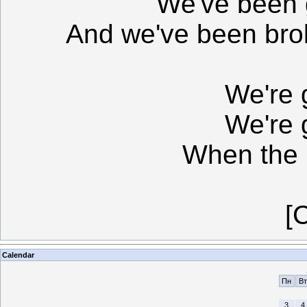
We've been g
And we've been bro
We're
We're
When the
[
Calendar
Пн
Вт
3
4