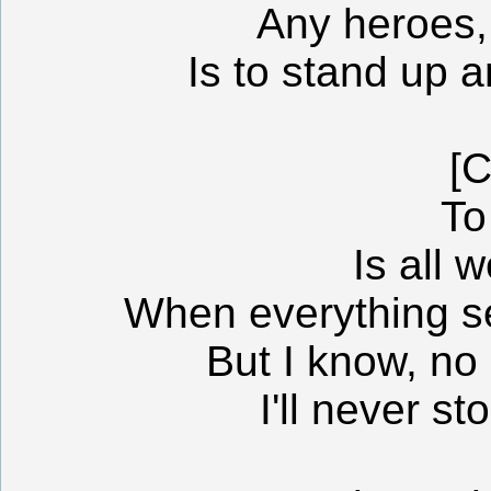
Any heroes,
Is to stand up a
[C
To
Is all 
When everything se
But I know, no
I'll never s