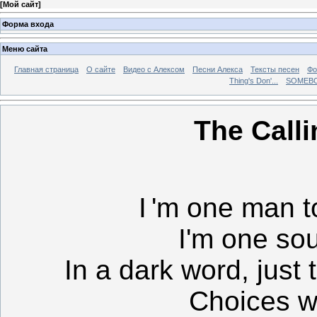
[
Мой сайт
]
Форма входа
Меню сайта
Главная страница
О сайте
Видео с Алексом
Песни Алекса
Тексты песен
Фо
Thing's Don'...
SOMEBO
The Calli
I
'm one man t
I'm one sou
In a dark word, just 
Choices w