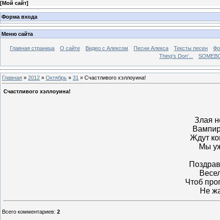
[
Мой сайт
]
Форма входа
Меню сайта
Главная страница
О сайте
Видео с Алексом
Песни Алекса
Тексты песен
Фо
Thing's Don'...
SOMEBO
Главная
»
2012
»
Октябрь
»
31
» Счастливого хэллоуина!
Счастливого хэллоуина!
Злая н
Вампир
Ждут ко
Мы уж
Поздрав
Весел
Чтоб прог
Не ж
Всего комментариев
:
2