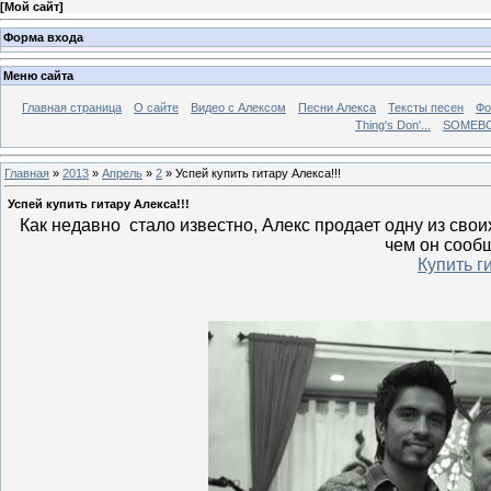
[
Мой сайт
]
Форма входа
Меню сайта
Главная страница
О сайте
Видео с Алексом
Песни Алекса
Тексты песен
Фо
Thing's Don'...
SOMEBO
Главная
»
2013
»
Апрель
»
2
» Успей купить гитару Алекса!!!
Успей купить гитару Алекса!!!
Как недавно стало известно, Алекс продает одну из свои
чем он сообщ
Купить г