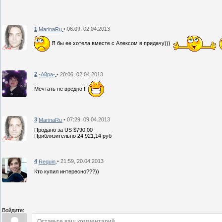
1
• 06:09, 02.04.2013
MarinaRu
Я бы ее хотела вместе с Алексом в придачу)))
2
• 20:06, 02.04.2013
-Айра-
Мечтать не вредно!!!
3
• 07:29, 09.04.2013
MarinaRu
Продано за US $790,00
Приблизительно 24 921,14 руб
4
• 21:59, 20.04.2013
Requin
Кто купил интересно???))
Войдите: