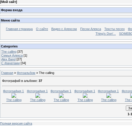
[
Мой сайт
]
Форма входа
Меню сайта
Главная страница
О сайте
Видео с Алексом
Песни Алекса
Тексты песен
Фо
Thing's Don'...
SOMEBO
Categories
The calling
[37]
Семья Алекса
[1]
Alex Band
[27]
С фанатами
[34]
Главная
»
Фотоальбом
» The calling
Фотографий в альбоме
:
37
Фотография 1
Фотография 1
Фотография 1
Фотография 1
Фотография 1
Фотог
The calling
The calling
The calling
The calling
The calling
The c
1-
Полная версия сайта