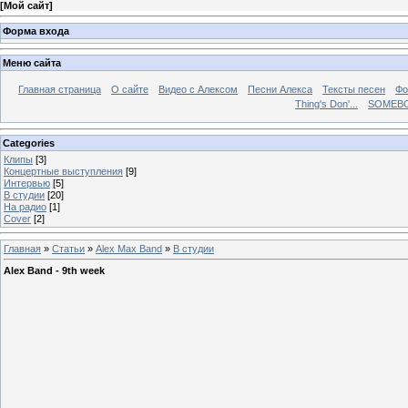
[
Мой сайт
]
Форма входа
Меню сайта
Главная страница
О сайте
Видео с Алексом
Песни Алекса
Тексты песен
Фо
Thing's Don'...
SOMEBO
Categories
Клипы
[3]
Концертные выступления
[9]
Интервью
[5]
В студии
[20]
На радио
[1]
Cover
[2]
Главная
»
Статьи
»
Alex Max Band
»
В студии
Alex Band - 9th week