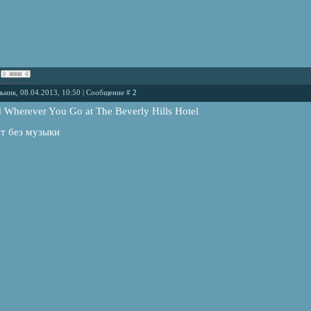
ьник, 08.04.2013, 10:50 | Сообщение #
2
 Wherever You Go at The Beverly Hills Hotel
т без музыки