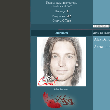
Группа: Администраторы
Сообщений:
597
Награды:
0
Репутация:
502
Статус:
Offline
MarinaRu
Дата: Понедел
Alex Band
Алекс пое
Alex forever!