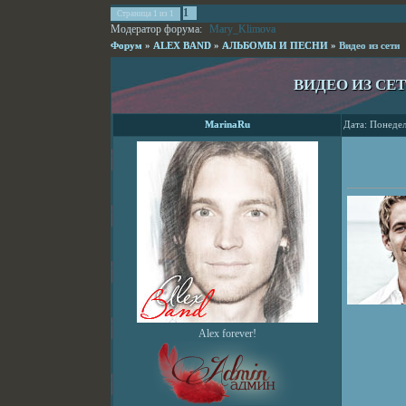
1
Страница
1
из
1
Модератор форума:
Mary_Klimova
Форум
»
ALEX BAND
»
АЛЬБОМЫ И ПЕСНИ
»
Видео из сети
ВИДЕО ИЗ СЕ
MarinaRu
Дата: Понедел
Alex forever!