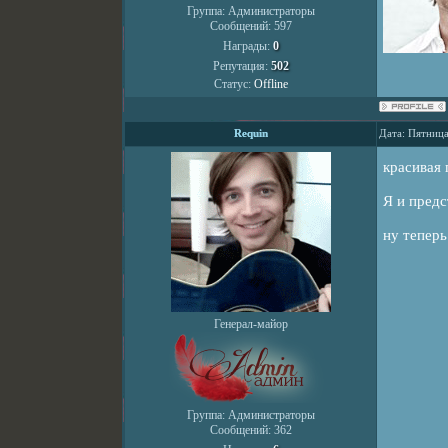
Группа: Администраторы
Сообщений:
597
Награды:
0
Репутация:
502
Статус:
Offline
Requin
Дата: Пятница
красивая
Я и предс
ну тепер
Генерал-майор
Группа: Администраторы
Сообщений:
362