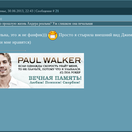
енье, 30.06.2013, 22:43 | Сообщение #
21
n
)
ро прошлую жизнь Андера реальна? Уж слишком она печальная
альна, это ж не фанфик)))
Просто я стырила внешний вид Джимм
и мне нравятся)