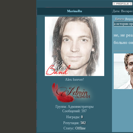
MarinaRu
Дата: Воскрес
Цитата
(
Requi
а истории п
не, не ре
больно он
Alex forever!
Группа: Администраторы
Сообщений:
597
Награды:
0
Репутация:
502
Статус:
Offline