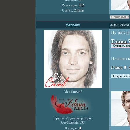
Репутация:
502
Статус:
Offline
MarinaRu
Дата: Четверг
Ну вот, с
Глава 7
Песенка к
Глава 8.
Alex forever!
Группа: Администраторы
Сообщений:
597
Награды:
0