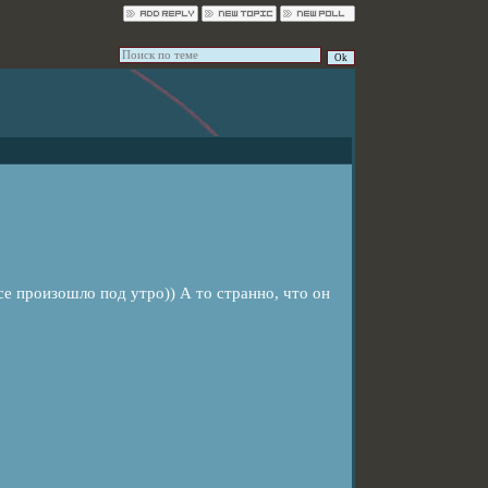
се произошло под утро)) А то странно, что он