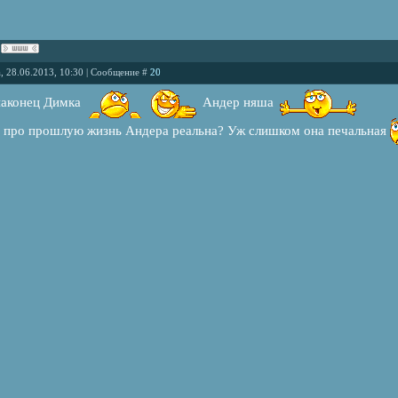
, 28.06.2013, 10:30 | Сообщение #
20
наконец Димка
Андер няша
и про прошлую жизнь Андера реальна? Уж слишком она печальная