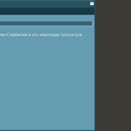
и Стримелла и его некоторые татухи (уж