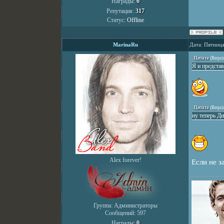
Награды:
6
Репутация:
317
Статус:
Offline
MarinaRu
Дата: Пятница
Цитата
(
Requi
Я и представи
Цитата
(
Requi
ну теперь Д
Alex forever!
Если не з
Группа: Администраторы
Сообщений:
597
Награды:
0