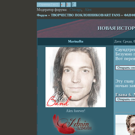
2
Страница
2
из
2
«
1
Модератор форума:
Chicago
,
Alex
Форум
»
ТВОРЧЕСТВО ПОКЛОННИКОВ/ART FANS
»
ФАНФ
НОВАЯ ИСТОР
MarinaRu
Дата: Среда, 
Саундтрек
Безумно п
Вот перев
Эту главу
ночью зая
Глава 6.
Alex forever!