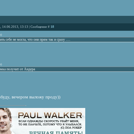
, 14.06.2013, 13:13 | Сообщение #
18
n
)
ть себе не могла, что они прям так и сразу .....
n
)
имка получит от Андера
абуду, вечером выложу проду))