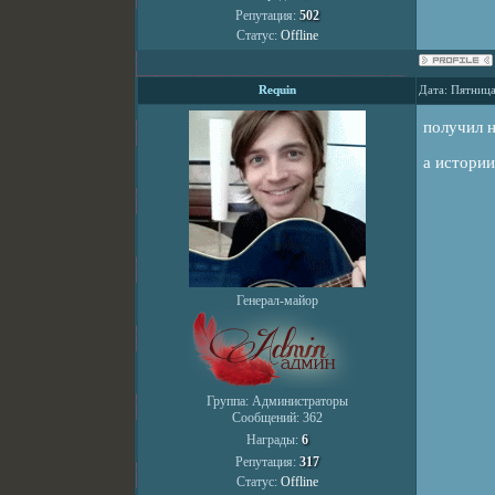
Репутация:
502
Статус:
Offline
Requin
Дата: Пятница
получил 
а истори
Генерал-майор
Группа: Администраторы
Сообщений:
362
Награды:
6
Репутация:
317
Статус:
Offline