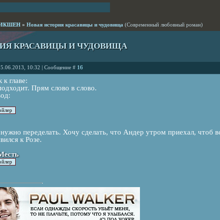
ИКШЕН
»
Новая история красавицы и чудовища
(Современный любовный роман)
ИЯ КРАСАВИЦЫ И ЧУДОВИЩА
05.06.2013, 10:32 | Сообщение #
16
 к главе:
одходит. Прям слово в слово.
од:
 нужно переделать. Хочу сделать, что Андер утром приехал, чтоб в
вился к Розе.
 Месть