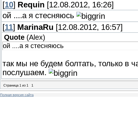
[
10
]
Requin
[12.08.2012, 16:26]
ой ....а я стесняюсь
[
11
]
MarinaRu
[12.08.2012, 16:57]
Quote
(
Alex
)
ой ....а я стесняюсь
так мы не будем болтать, только в 
послушаем.
Страница
1
из
1
1
Полная версия сайта