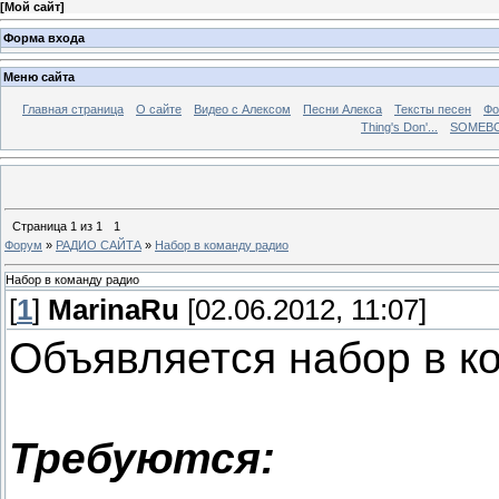
[
Мой сайт
]
Форма входа
Меню сайта
Главная страница
О сайте
Видео с Алексом
Песни Алекса
Тексты песен
Фо
Thing's Don'...
SOMEBO
Страница
1
из
1
1
Форум
»
РАДИО САЙТА
»
Набор в команду радио
Набор в команду радио
[
1
]
MarinaRu
[02.06.2012, 11:07]
Объявляется набор в к
Требуются: