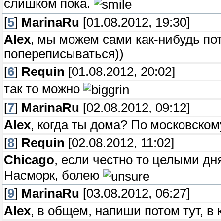
слишком пока.
[
5
]
MarinaRu
[01.08.2012, 19:30]
Alex
, мы можем сами как-нибудь пот
попереписываться))
[
6
]
Requin
[01.08.2012, 20:02]
так то можно
[
7
]
MarinaRu
[02.08.2012, 09:12]
Alex
, когда ты дома? По московском
[
8
]
Requin
[02.08.2012, 11:02]
Chicago
, если честно то целыми дн
Насморк, болею
[
9
]
MarinaRu
[03.08.2012, 06:27]
Alex
, в общем, напиши потом тут, в