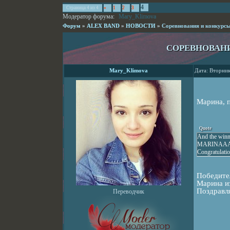
4
Страница
4
из
4
«
1
2
3
Модератор форума:
Mary_Klimova
Форум
»
ALEX BAND
»
НОВОСТИ
»
Соревнования и конкурсы
СОРЕВНОВАНИ
Mary_Klimova
Дата: Вторник
Марина, 
Quote
And the winne
MARINAAAAA
Congratulatio
Победител
Марина из
Поздравля
Переводчик