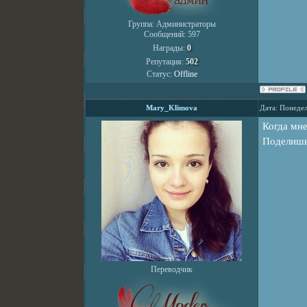
Группа: Администраторы
Сообщений:
597
Награды:
0
Репутация:
502
Статус:
Offline
Mary_Klimova
Дата: Понедел
Когда мне
Поделишь
Переводчик