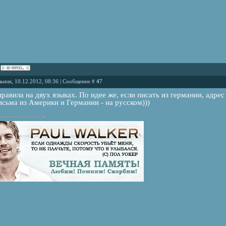
ьник, 10.12.2012, 08:36 | Сообщение #
47
равила на двух языках. По идее же, если писать из германии, адре
сьма из Америки и Германии - на русском)))