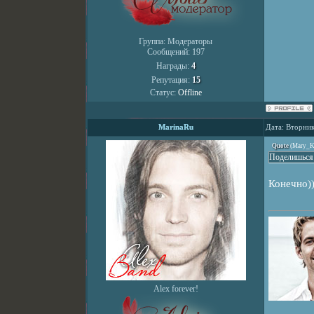
Группа: Модераторы
Сообщений:
197
Награды:
4
Репутация:
15
Статус:
Offline
MarinaRu
Дата: Вторник
Quote
(
Mary_K
Поделишься 
Конечно))
Alex forever!