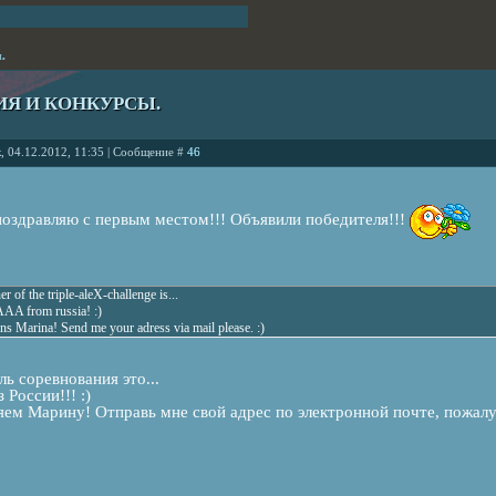
.
Я И КОНКУРСЫ.
, 04.12.2012, 11:35 | Сообщение #
46
поздравляю с первым местом!!! Объявили победителя!!!
r of the triple-aleX-challenge is...
 from russia! :)
ns Marina! Send me your adress via mail please. :)
ь соревнования это...
 России!!! :)
ем Марину! Отправь мне свой адрес по электронной почте, пожалуй