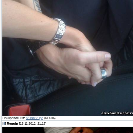
Прикрепления:
8819838.jpg
(61.6 Kb)
[
8
]
Requin
[15.11.2012, 21:17]