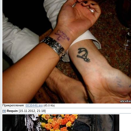
Прикрепления:
8838446.jpg
(45.0 Kb)
[
9
]
Requin
[15.11.2012, 21:18]