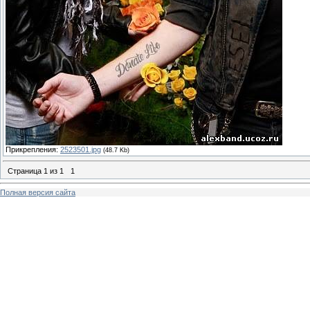
Прикрепления:
2523501.jpg
(48.7 Kb)
Страница
1
из
1
1
Полная версия сайта