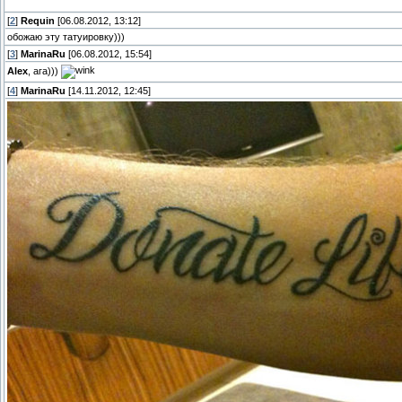
[
2
]
Requin
[06.08.2012, 13:12]
обожаю эту татуировку)))
[
3
]
MarinaRu
[06.08.2012, 15:54]
Alex
, ага)))
[
4
]
MarinaRu
[14.11.2012, 12:45]