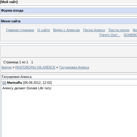
[
Мой сайт
]
Форма входа
Меню сайта
Главная страница
О сайте
Видео с Алексом
Песни Алекса
Тексты песен
Фо
Thing's Don'...
SOMEBO
Страница
1
из
1
1
Форум
»
РАЗГОВОРЫ ОБ АЛЕКСЕ
»
Татуировки Алекса
Татуировки Алекса
[
1
]
MarinaRu
[06.08.2012, 12:02]
Алексу делают Donate Life тату: