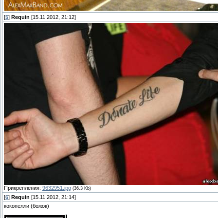
[
5
]
Requin
[15.11.2012, 21:12]
Прикрепления:
9632951.jpg
(36.3 Kb)
[
6
]
Requin
[15.11.2012, 21:14]
кокопелли (божок)