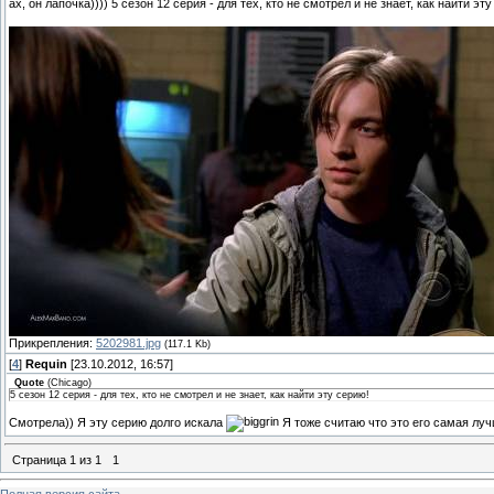
ах, он лапочка)))) 5 сезон 12 серия - для тех, кто не смотрел и не знает, как найти эт
Прикрепления:
5202981.jpg
(117.1 Kb)
[
4
]
Requin
[23.10.2012, 16:57]
Quote
(
Chicago
)
5 сезон 12 серия - для тех, кто не смотрел и не знает, как найти эту серию!
Смотрела)) Я эту серию долго искала
Я тоже считаю что это его самая лу
Страница
1
из
1
1
Полная версия сайта