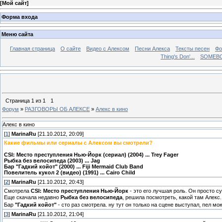
[
Мой сайт
]
Форма входа
Меню сайта
Главная страница
О сайте
Видео с Алексом
Песни Алекса
Тексты песен
Фо
Thing's Don'...
SOMEBO
Страница
1
из
1
1
Форум
»
РАЗГОВОРЫ ОБ АЛЕКСЕ
»
Алекс в кино
Алекс в кино
[
1
]
MarinaRu
[21.10.2012, 20:09]
Какие фильмы или сериалы с Алексом вы смотрели?
CSI: Место преступления Нью-Йорк (сериал) (2004) ... Trey Fager
Рыбка без велосипеда (2003) ... Jag
Бар "Гадкий койот" (2000) ... Fiji Mermaid Club Band
Повелитель кукол 2 (видео) (1991) ... Cairo Child
[
2
]
MarinaRu
[21.10.2012, 20:43]
Смотрела
CSI: Место преступления Нью-Йорк
- это его лучшая роль. Он просто суп
Еще скачала недавно
Рыбка без велосипеда
, решила посмотреть, какой там Алекс.
Бар
"Гадкий койот"
- сто раз смотрела. ну тут он только на сцене выступал, пел
[
3
]
MarinaRu
[21.10.2012, 21:04]