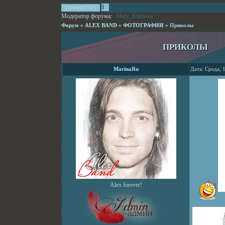
1
Страница
1
из
1
Модератор форума:
Mary_Klimova
Форум
»
ALEX BAND
»
ФОТОГРАФИИ
»
Приколы
ПРИКОЛЫ
MarinaRu
Дата: Среда, 
Alex forever!