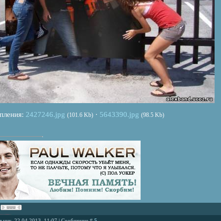
пления:
2427246.jpg
·
5643390.jpg
(101.6 Kb)
(98.5 Kb)
ьник, 22.04.2013, 11:07 | Сообщение #
5