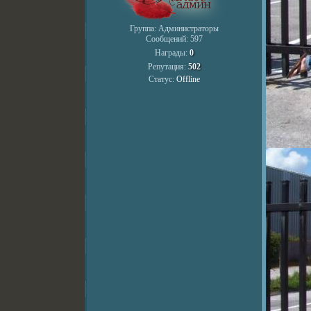
Группа: Администраторы
Сообщений:
597
Награды:
0
Репутация:
502
Статус:
Offline