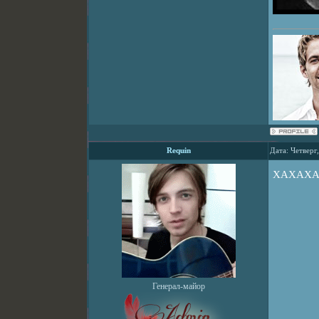
Requin
Дата: Четверг
ХАХАХ
Генерал-майор