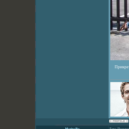
Прикре
MarinaRu
Дата: Понедел