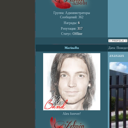
Группа: Администраторы
Сообщений:
362
Награды:
6
Репутация:
317
Статус:
Offline
MarinaRu
Дата: Понедел
ахахаах
Alex forever!