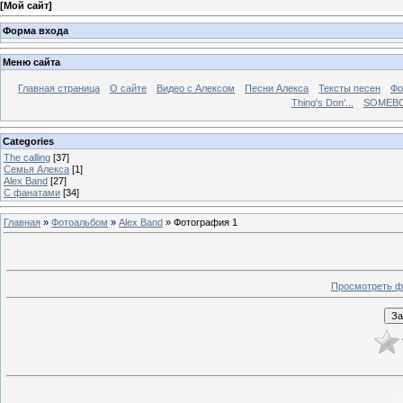
[
Мой сайт
]
Форма входа
Меню сайта
Главная страница
О сайте
Видео с Алексом
Песни Алекса
Тексты песен
Фо
Thing's Don'...
SOMEBO
Categories
The calling
[37]
Семья Алекса
[1]
Alex Band
[27]
С фанатами
[34]
Главная
»
Фотоальбом
»
Alex Band
» Фотография 1
Просмотреть ф