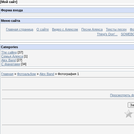
[
Мой сайт
]
Форма входа
Меню сайта
Главная страница
О сайте
Видео с Алексом
Песни Алекса
Тексты песен
Фо
Thing's Don'...
SOMEBO
Categories
The calling
[37]
Семья Алекса
[1]
Alex Band
[27]
С фанатами
[34]
Главная
»
Фотоальбом
»
Alex Band
» Фотография 1
Просмотреть ф