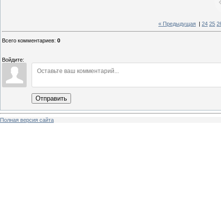
« Предыдущая
|
24
25
2
Всего комментариев
:
0
Войдите:
Отправить
Полная версия сайта