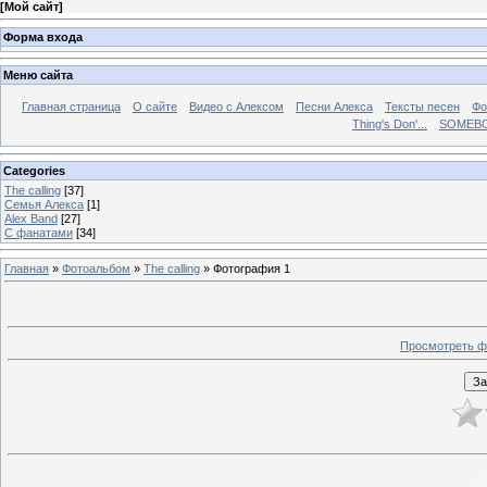
[
Мой сайт
]
Форма входа
Меню сайта
Главная страница
О сайте
Видео с Алексом
Песни Алекса
Тексты песен
Фо
Thing's Don'...
SOMEBO
Categories
The calling
[37]
Семья Алекса
[1]
Alex Band
[27]
С фанатами
[34]
Главная
»
Фотоальбом
»
The calling
» Фотография 1
Просмотреть ф